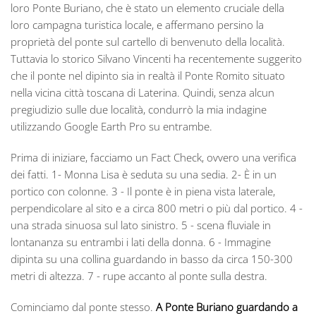
loro Ponte Buriano, che è stato un elemento cruciale della
loro campagna turistica locale, e affermano persino la
proprietà del ponte sul cartello di benvenuto della località.
Tuttavia lo storico Silvano Vincenti ha recentemente suggerito
che il ponte nel dipinto sia in realtà il Ponte Romito situato
nella vicina città toscana di Laterina. Quindi, senza alcun
pregiudizio sulle due località, condurrò la mia indagine
utilizzando Google Earth Pro su entrambe.
Prima di iniziare, facciamo un Fact Check, ovvero una verifica
dei fatti. 1- Monna Lisa è seduta su una sedia. 2- È in un
portico con colonne. 3 - Il ponte è in piena vista laterale,
perpendicolare al sito e a circa 800 metri o più dal portico. 4 -
una strada sinuosa sul lato sinistro. 5 - scena fluviale in
lontananza su entrambi i lati della donna. 6 - Immagine
dipinta su una collina guardando in basso da circa 150-300
metri di altezza. 7 - rupe accanto al ponte sulla destra.
Cominciamo dal ponte stesso.
A Ponte Buriano guardando a