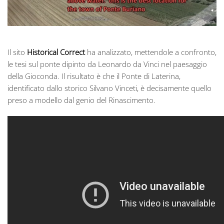
Il sito
Historical Correct
ha analizzato, mettendole a confronto,
le tesi sul ponte dipinto da Leonardo da Vinci nel paesaggio
della Gioconda. Il risultato è che il Ponte di Laterina,
identificato dallo storico Silvano Vinceti, è decisamente quello
preso a modello dal genio del Rinascimento.