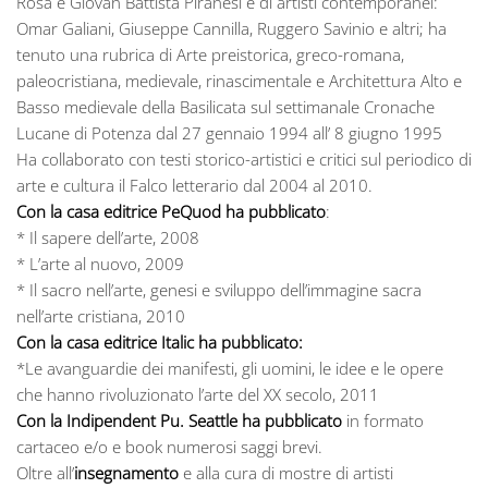
Rosa e Giovan Battista Piranesi e di artisti contemporanei:
Omar Galiani, Giuseppe Cannilla, Ruggero Savinio e altri; ha
tenuto una rubrica di Arte preistorica, greco-romana,
paleocristiana, medievale, rinascimentale e Architettura Alto e
Basso medievale della Basilicata sul settimanale Cronache
Lucane di Potenza dal 27 gennaio 1994 all’ 8 giugno 1995
Ha collaborato con testi storico-artistici e critici sul periodico di
arte e cultura il Falco letterario dal 2004 al 2010.
Con la casa editrice PeQuod
ha pubblicato
:
* Il sapere dell’arte, 2008
* L’arte al nuovo, 2009
* Il sacro nell’arte, genesi e sviluppo dell’immagine sacra
nell’arte cristiana, 2010
Con la casa editrice Italic ha pubblicato:
*Le avanguardie dei manifesti, gli uomini, le idee e le opere
che hanno rivoluzionato l’arte del XX secolo, 2011
Con la Indipendent Pu. Seattle ha pubblicato
in formato
cartaceo e/o e book numerosi saggi brevi.
Oltre all’
insegnamento
e alla cura di mostre di artisti