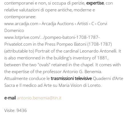
contemporanei e non, si occupa di perizie,
expertise
, con
relative valutazioni di opere antiche, moderne e
contemporanee:
www.arcadja.com › Arcadja Auctions › Artisti › C › Corvi
Domenico
www.lotprive.com/.../pompeo-batoni-1708-1787-
Privatelot.com in the Press Pompeo Batoni (1708-1787)
(attributable to) Portrait of the cardinal Leonardo Antonelli. It
is also mentionned in the building's inventory of 1881,
between the two "ovals" retained in the chapel. It comes with
the expertise of the professor Antonio G. Benemia.
Attualmente conduce le
trasmissioni televisive
Quaderni d’Arte
Sacra e Il medico ad Arte su Maria Vision di Loreto.
e-mail
antonio.benemia@tin.it
Visite: 9436