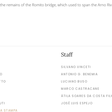
e remains of the Romito bridge, which used to span the Arno Rive
Staff
SILVANO VINCETI
MO
ANTONIO G. BENEMIA
TTO
LUCIANO BUSO
MARCO CASTRACANE
ÁTILA SOARES DA COSTA FIL
UTI
JOSÈ LUIS ESPEJO
A STAMPA