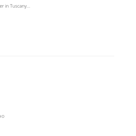
r in Tuscany...
HO