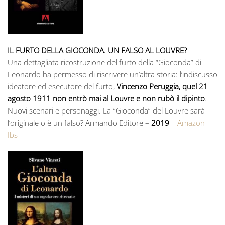
IL FURTO DELLA GIOCONDA. UN FALSO AL LOUVRE?
Una dettagliata ricostruzione del furto della “Gioconda” di
Leonardo ha permesso di riscrivere un’altra storia: l’indiscusso
ideatore ed esecutore del furto,
Vincenzo Peruggia, quel 21
agosto 1911 non entrò mai al Louvre e non rubò il dipinto
.
Nuovi scenari e personaggi. La “Gioconda” del Louvre sarà
l’originale o è un falso? Armando Editore –
2019
Amazon
Ibs