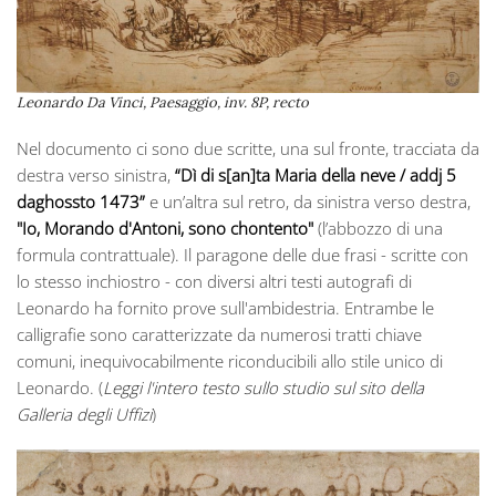
Leonardo Da Vinci, Paesaggio, inv. 8P, recto
Nel documento ci sono due scritte, una sul fronte, tracciata da
destra verso sinistra,
“Dì di s[an]ta Maria della neve / addj 5
daghossto 1473”
e un’altra sul retro, da sinistra verso destra,
"Io, Morando d'Antoni, sono chontento"
(l’abbozzo di una
formula contrattuale). Il paragone delle due frasi - scritte con
lo stesso inchiostro - con diversi altri testi autografi di
Leonardo ha fornito prove sull'ambidestria. Entrambe le
calligrafie sono caratterizzate da numerosi tratti chiave
comuni, inequivocabilmente riconducibili allo stile unico di
Leonardo. (
Leggi l'intero testo sullo studio sul sito della
Galleria degli Uffizi
)