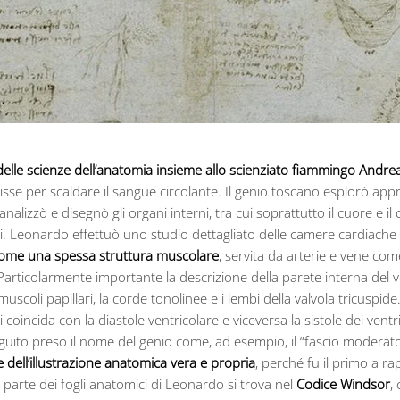
elle scienze dell’anatomia insieme allo scienziato fiammingo Andrea
isse per scaldare il sangue circolante. Il genio toscano esplorò ap
nalizzò e disegnò gli organi interni, tra cui soprattutto il cuore e 
rosi. Leonardo effettuò uno studio dettagliato delle camere cardiache
 come una spessa struttura muscolare
, servita da arterie e vene come
articolarmente importante la descrizione della parete interna del 
uscoli papillari, la corde tonolinee e i lembi della valvola tricuspide.
 coincida con la diastole ventricolare e viceversa la sistole dei ve
uito preso il nome del genio come, ad esempio, il “fascio moderator
 dell’illustrazione anatomica vera e propria
, perché fu il primo a ra
 parte dei fogli anatomici di Leonardo si trova nel
Codice Windsor
,