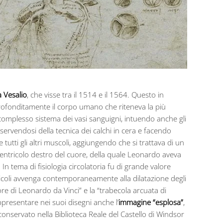
 Vesalio
, che visse tra il 1514 e il 1564. Questo in
profonditamente il corpo umano che riteneva la più
il complesso sistema dei vasi sanguigni, intuendo anche gli
 servendosi della tecnica dei calchi in cera e facendo
 tutti gli altri muscoli, aggiungendo che si trattava di un
ventricolo destro del cuore, della quale Leonardo aveva
 In tema di fisiologia circolatoria fu di grande valore
ntricoli avvenga contemporaneamente alla dilatazione degli
e di Leonardo da Vinci” e la “trabecola arcuata di
ppresentare nei suoi disegni anche l’
immagine “esplosa”
,
 conservato nella Biblioteca Reale del Castello di Windsor