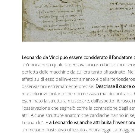
Leonardo da Vinci può essere considerato il fondatore d
un'epoca nella quale si pensava ancora che il cuore serv
perfetta delle macchine da cui era tanto affascinato. Ne a
effetti su di esso dell’invecchiamento e dell’arterioscle
osservazioni estremamente precise.
Descrisse il cuore
muscolo involontario che non cessava mai di contrarsi. P
esaminato la struttura muscolare, dall'aspetto fibroso, i m
l'osservazione che segnalò come la contrazione degli atri
atri. Alcune strutture anatomiche cardiache hanno in seg
Leonardo”. E
a Leonardo va anche attribuita l'invenzione
un metodo illustrativo utilizzato ancora oggi. La maggior