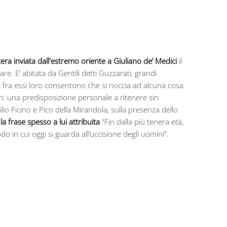
era inviata dall'estremo oriente a Giuliano de’ Medici
il
. E’ abitata da Gentili detti Guzzarati, grandi
é fra essi loro consentono che si noccia ad alcuna cosa
ri: una predisposizione personale a ritenere sin
io Ficino e Pico della Mirandola, sulla presenza dello
 frase spesso a lui attribuita
“Fin dalla più tenera età,
o in cui oggi si guarda all’uccisione degli uomini”.