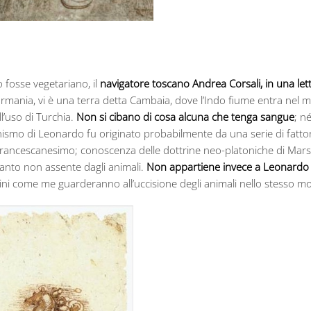
o fosse vegetariano, il
navigatore toscano Andrea Corsali, in una lett
ania, vi è una terra detta Cambaia, dove l’Indo fiume entra nel mare
ll’uso di Turchia.
Non si cibano di cosa alcuna che tenga sangue
; n
ianismo di Leonardo fu originato probabilmente da una serie di fatto
l francescanesimo; conoscenza delle dottrine neo-platoniche di Marsil
rtanto non assente dagli animali.
Non appartiene invece a Leonardo la
mini come me guarderanno all’uccisione degli animali nello stesso mod