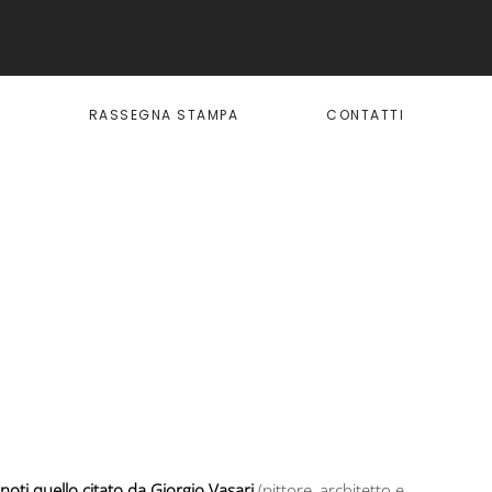
I
RASSEGNA STAMPA
CONTATTI
 noti quello citato da Giorgio Vasari
(pittore, architetto e