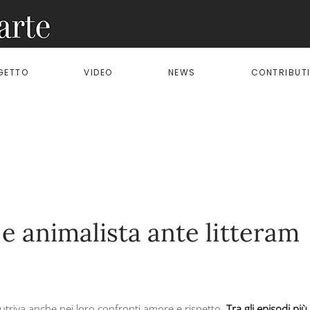
OGETTO
VIDEO
NEWS
CONTRIBUT
e animalista ante litteram
utriva anche nei loro confronti amore e rispetto.
Tra gli episodi più